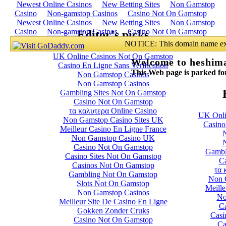
Newest Online Casinos
New Betting Sites
Non Gamstop
Casino
Non-gamstop Casinos
Casino Not On Gamstop
Editor's picks
UK Online Casinos Not On Gamstop
Casino En Ligne Sans Verification
Non Gamstop Casinos
Non Gamstop Casinos
Gambling Sites Not On Gamstop
Casino Not On Gamstop
τα καλυτερα Online Casino
Non Gamstop Casino Sites UK
Meilleur Casino En Ligne France
Non Gamstop Casino UK
Casino Not On Gamstop
Casino Sites Not On Gamstop
Casinos Not On Gamstop
Gambling Not On Gamstop
Slots Not On Gamstop
Non Gamstop Casinos
Meilleur Site De Casino En Ligne
Gokken Zonder Cruks
Casino Not On Gamstop