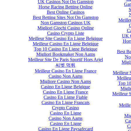
UK Casinos Not On Gamstop
Horse Racing Betting Online
Best Online Casinos
Best Betting Sites Not On Gamstop
Non Gamstop Casinos UK
Migliori Giochi Casino Online
Casino Crypto Liste
Meilleur Site Casino En Ligne Belgique
Meilleur Casino En Ligne Belgique
Top 10 Casino En Ligne Belgique
Migliori Bookmaker Non Aams
Meilleur Site De Paris Sportif Hors Arjel
씨벳 먹튀
Meilleur Casino En Ligne France
Casino Non Aams
Migliore Casino Non Aams
Casino En Ligne Belgique
Casino En Ligne France
Casino En Ligne Fiable
Casino En Ligne Francais
Crypto Casino
Casino En Ligne
Casino Non Aams
Casino En Ligne
Casino En Ligne Paysafecard