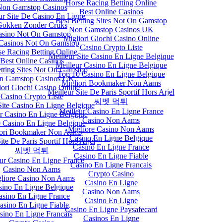
Horse Racing Betting Online
Best Online Casinos
Best Betting Sites Not On Gamstop
Non Gamstop Casinos UK
Migliori Giochi Casino Online
Casino Crypto Liste
Meilleur Site Casino En Ligne Belgique
Meilleur Casino En Ligne Belgique
Top 10 Casino En Ligne Belgique
Migliori Bookmaker Non Aams
Meilleur Site De Paris Sportif Hors Arjel
씨벳 먹튀
Meilleur Casino En Ligne France
Casino Non Aams
Migliore Casino Non Aams
Casino En Ligne Belgique
Casino En Ligne France
Casino En Ligne Fiable
Casino En Ligne Francais
Crypto Casino
Casino En Ligne
Casino Non Aams
Casino En Ligne
Casino En Ligne Paysafecard
Casinos En Ligne